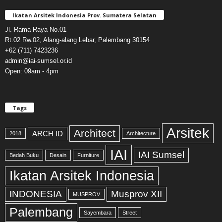
Ikatan Arsitek Indonesia Prov. Sumatera Selatan
Jl. Rama Raya No.01
Rt.02 Rw.02, Alang-alang Lebar, Palembang 30154
+62 (711) 7423236
admin@iai-sumsel.or.id
Open: 09am - 4pm
Tags
Arsitek
Architect
ARCH ID
2018
Architecture
IAI
IAI Sumsel
Bedah Buku
Desain
Furniture
Ikatan Arsitek Indonesia
INDONESIA
Musprov XII
MUSPROV
Palembang
Sayembara
Street